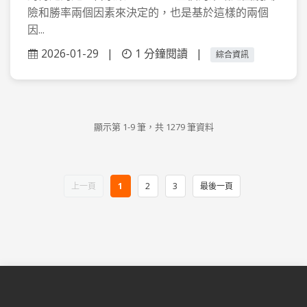
險和勝率兩個因素來決定的，也是基於這樣的兩個
因...
2026-01-29
|
1 分鐘閱讀
|
綜合資訊
顯示第 1-9 筆，共 1279 筆資料
上一頁
1
2
3
最後一頁