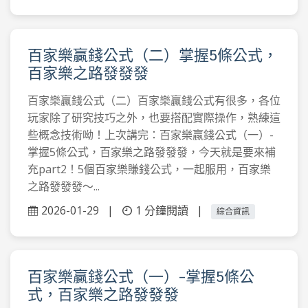
百家樂贏錢公式（二）掌握5條公式，
百家樂之路發發發
百家樂贏錢公式（二）百家樂贏錢公式有很多，各位
玩家除了研究技巧之外，也要搭配實際操作，熟練這
些概念技術呦！上次講完：百家樂贏錢公式（一）-
掌握5條公式，百家樂之路發發發，今天就是要來補
充part2！5個百家樂賺錢公式，一起服用，百家樂
之路發發發～...
2026-01-29
|
1 分鐘閱讀
|
綜合資訊
百家樂贏錢公式（一）-掌握5條公
式，百家樂之路發發發